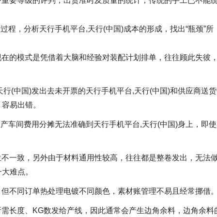
户重要等级的评判，出货准时及质量的统计，传统的手工已不能
过程，分析天行手机平台,天行(中国)成本的形成，找出“瓶颈”所
现在的模式是凭借着大脑和经验对装配计划排单，往往顾此失彼
行(中国)发出去未开票的天行手机平台,天行(中国)和供应商送
，容易出错。
生产车间费用分摊无法准确到天行手机平台,天行(中国)身上，即
位不一致，另外由于材料通用性较高，往往都是整卷发出，无法
一大难点。
，但不同订单热处理电镀不同颜色，素材账管理不易且经常挪借
需长度、KG数发给产线，因此通常会产生边角余料，边角余料