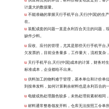
供应商优劣的评估，材料价格变动及走势；客
计庞大的数据量。
u
不能准确的掌握天行手机平台,天行(中国)的生产
在。
u
装配成套的问题一直是永利百合关注的问题，
缺件少料。
u
应收、应付的管理，尤其是那些天行手机平台,天
欠发票的，目前业务量多，工作量大，流程复杂
u
天行手机平台,天行(中国)成本的计算，财务对
标准成本，企业都给不出来。
u
供料加工的物料难于管理，基本单位和计价单
到按单发料，如何计算剩余材料也是永利百合的
u
电镀或热处理颜色较多，未热处理前素材相同
u
材料通常整卷领发开料，仓库无法按照工令单所