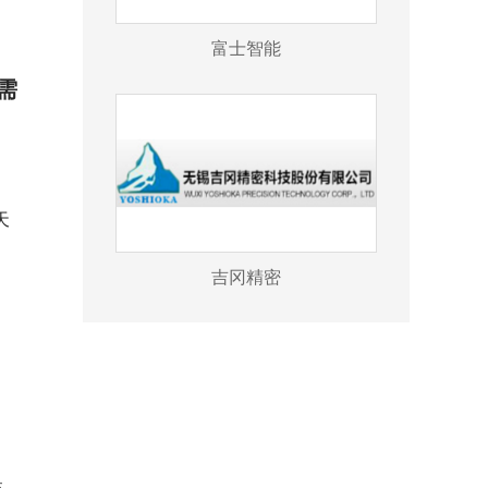
富士智能
需
天
吉冈精密
，
。
，