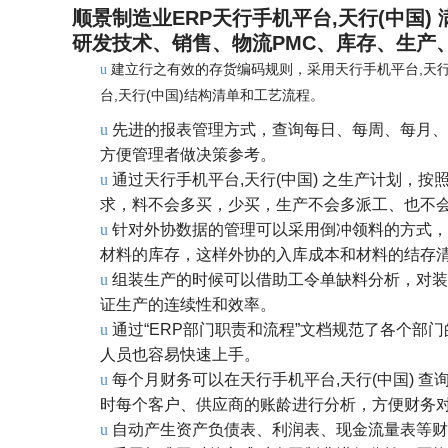
顺景制造业ERP天行手机平台,天行(中国
研发技术、销售、物流PMC、库存、生产
建立行之有效的存货编码规则，采用天行手机平台,天行
u
台,天行(中国)结构清单和工艺流程。
u
先进的报表管理方式，查询每日、每周、每月、
方便管理者做决策参考。
u
通过天行手机平台,天行(中国) 之生产计划，
求，料不会多买，少买，生产不会多派工、也不
u
针对外协数据的管理可以采用倒冲领料的方式，
材料的库存，这样外协的入库成本和材料的结存
u
组装生产的时候可以借助工令单缺料分析，对装
证生产的连续性和效率。
u
通过“ERP部门职责和流程”文档规范了各个
人员也容易快速上手。
u
每个月财务可以在天行手机平台,天行(中国) 
时每个客户、供应商的账龄进行分析，方便财务
u
自动产生资产负债表、利润表、现金流量表等财