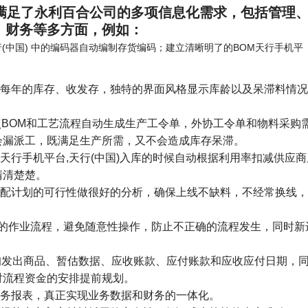
) 满足了永利百合公司的多项信息化需求，包括管理
、财务等多方面，例如：
(中国) 中的编码器自动编制存货编码；建立清晰明了的BOM天行手机平
每年的库存、收发存，独特的界面风格显示库龄以及呆滞料情况
按照BOM和工艺流程自动生成生产工令单，外协工令单和物料采购
会漏派工，既满足生产所需，又不会造成库存呆滞。
天行手机平台,天行(中国)入库的时候自动根据利用率扣减供应商
清清楚楚。
配计划的可行性做很好的分析，确保上线不缺料，不经常换线，
部门的作业流程，避免随意性操作，防止不正确的流程发生，同时新
查询发出商品、暂估数据、应收账款、应付账款和应收应付日期，
对流程资金的安排提前规划。
务报表，真正实现业务数据和财务的一体化。