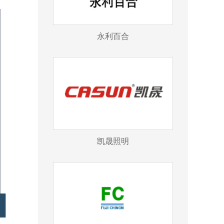
永利百合
凯晟照明