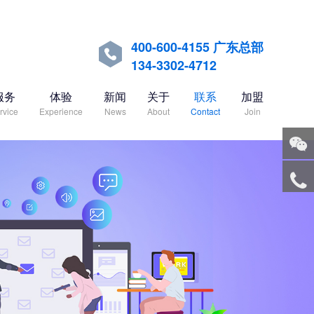
400-600-4155 广东总部

134-3302-4712
服务
体验
新闻
关于
联系
加盟
rvice
Experience
News
About
Contact
Join
关注
微信
服务
热线
回到
顶部