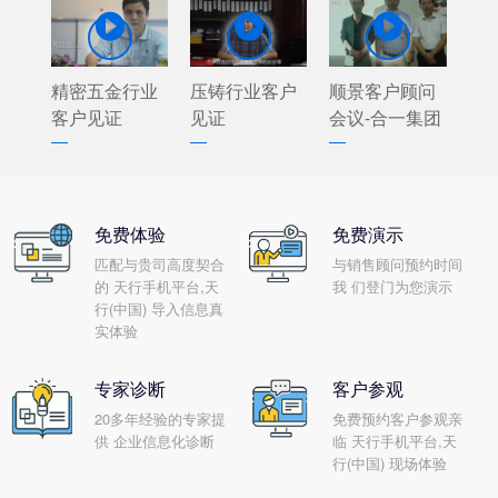



精密五金行业
压铸行业客户
顺景客户顾问
客户见证
见证
会议-合一集团
免费体验
免费演示
匹配与贵司高度契合
与销售顾问预约时间
的 天行手机平台,天
我 们登门为您演示
行(中国) 导入信息真
实体验
专家诊断
客户参观
20多年经验的专家提
免费预约客户参观亲
供 企业信息化诊断
临 天行手机平台,天
行(中国) 现场体验