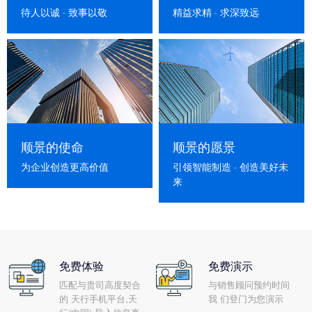
待人以诚 · 致事以敬
精益求精 · 求深致远
顺景的使命
顺景的愿景
为企业创造更高价值
引领智能制造 · 创造美好未
来
免费体验
免费演示
匹配与贵司高度契合
与销售顾问预约时间
的 天行手机平台,天
我 们登门为您演示