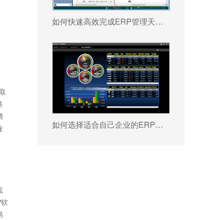
如何快速高效完成ERP管理天行手机平台,天行(中国) 配置?
、
取
共
调
如何选择适合自己企业的ERP软件?
业
流
P软
易