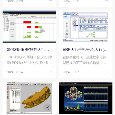
2024-08-29

2024-08-22

和挑战，并为项目的顺利推进
和利用。然而，如果企业在实
提供有力的支持和保障。因
施过程中忽视了某些关键方
此，做好企业ERP管理天行手
面，如天行手机平台,天行(中
机平台,天行(中国) 的全面规
国) 集成、数据迁移或用户培训
划，是确保ERP项目成功实施
等，就可能导致资源浪费和效
并发挥预期价值的关键步骤。
率低下。因此，我们在实施ER
那么您知道如何做好企业ERP
P管理天行手机平台,天行(中国)
管理天行手机平台,天行(中国)
时，通过注意避免相关的一些
的全面规划吗?
误区，企业可以显著降低ERP
如何利用ERP软件天行手机平台,天行(中国) 对企业进行管理?
ERP天行手机平台,天行(中国) 如何支持企业数字化转型?
项目失败的风险。那么您知道
ERP软件天行手机平台,天行(中
在数字化时代，企业数字化转
实施ERP管理天行手机平台,天
国) 通过集成企业的各项业务流
型已成为不可逆转的趋势。而E
行(中国) 时，企业应注意避免
程，包括财务、采购、销售、
RP天行手机平台,天行(中国) 作
哪些误区吗?
2024-08-14

2024-08-07

库存、生产等核心部门，可以
为企业数字化转型的重要工
在一定程度上有效地实现企业
具，可以帮助企业实现业务流
资源的全面管理和优化。这种
程的数字化转型，提升信息化
集成不仅打破了部门间的信息
水平。这种数字化转型不仅提
壁垒，还促进了数据的实时共
升了企业的运营效率和管理水
享和协同作业，从而提高了企
平，还为企业未来的发展奠定
业的运营效率和管理水平。
了坚实的基础。