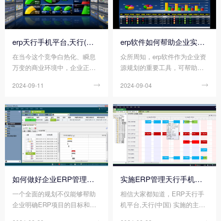
erp天行手机平台,天行(中国) 能解决企业运营中的哪些痛点?
erp软件如何帮助企业实现降本增效?
在当今这个竞争白热化、瞬息
众所周知，erp软件作为企业资
万变的商业环境中，企业正面
源规划的重要工具，可帮助企
临着前所未有的多重挑战与复
业优化各种资源、流程，实现
2024-09-11

2024-09-04

杂问题。而erp天行手机平台,天
降本增效的管理目的。通过其
行(中国) ，作为企业内部各个
强大的功能，erp软件能帮助企
业务环节信息管理的集大成
业实现降本增效的目标，从而
者，能够精准解锁并有效解决
为企业带来更加显著的竞争优
企业运营中的诸多痛点。企业
势和经济效益。那么您知道erp
若能充分利用erp天行手机平台,
软件如何帮助企业实现降本增
天行(中国) 的优势，必将实现
效吗?
管理效能的飞跃式提升，为企
业的可持续发展奠定坚实的基
如何做好企业ERP管理天行手机平台,天行(中国) 的全面规划?
实施ERP管理天行手机平台,天行(中国) 时，企业应注意避免哪些误区?
础。那么您知道erp天行手机平
一个全面的规划不仅能够帮助
相信大家都知道，ERP天行手
台,天行(中国) 能解决企业运营
企业明确ERP项目的目标和方
机平台,天行(中国) 实施的主要
中的哪些痛点吗?
向，还能有效识别潜在的风险
目的就是优化企业资源的配置