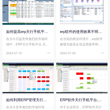
及到组织、人员、流程等多个
性、准确性和深入性，从而才
方面。那么您知道erp管理天行
能为后续的erp软件天行手机平
手机平台,天行(中国) 实施前，
台,天行(中国) 选型、实施和运
要做好哪些准备工作吗?
维工作奠定坚实的基础。
如何提高erp天行手机平台,天行(中国) 的运行速度?
erp软件的使用效果不明显，该如何改善?
在当今日益竞争激烈的市场环
在当前的商业环境中，erp软件
境中，ERP天行手机平台,天行
被视为提高企业运营效率和优
(中国) 作为企业管理的核心工
化资源分配的关键手段。然
2024-07-10

2024-07-03

具，其运行速度不仅关乎企业
而，在erp软件的使用过程中，
的生产效率，更是企业竞争力
我们不得不面对一个现实，那
的直接体现。由此可见，提高E
就是在某些企业中，erp软件的
RP天行手机平台,天行(中国) 运
使用效果并不如预期般显著。
行速度是企业实现高效运营的
那么您知道erp软件的使用效果
关键步骤之一。那么您知道如
不明显，该如何改善吗?
何提高erp天行手机平台,天行
(中国) 的运行速度吗?
如何利用ERP管理天行手机平台,天行(中国) 提升企业运营效率?
ERP软件天行手机平台,天行(中国) 的实施流程分为哪几个阶段?
在当今竞争激烈的市场环境
对于企业而言，ERP软件天行