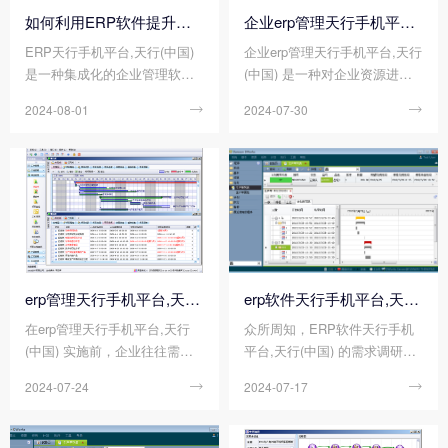
如何利用ERP软件提升企业的运营管理能力?
企业erp管理天行手机平台,天行(中国) 包含功能有哪些?
ERP天行手机平台,天行(中国)
企业erp管理天行手机平台,天行
是一种集成化的企业管理软
(中国) 是一种对企业资源进行
件，通过整合企业内部的各种
有效共享与利用的信息天行手
2024-08-01

2024-07-30

资源，包括人力、物力、财
机平台,天行(中国) ，它可以通
力、信息等，实现业务流程的
过信息天行手机平台,天行(中
自动化、标准化和集成化，从
国) 对信息进行充分整理、有效
而全面提升企业的运营管理能
传递，使企业的资源在购、
力。那么您知道如何利用ERP
存、产、销、人、财、物等各
软件提升企业的运营管理能力
个方面能够得到合理地配置与
吗?
利用，从而实现企业经营效率
的提高。因此，企业erp管理天
行手机平台,天行(中国) 包含的
erp管理天行手机平台,天行(中国) 实施前，要做好哪些准备工作?
erp软件天行手机平台,天行(中国) 的需求调研应该怎么做?
功能非常丰富，那么您知道企
在erp管理天行手机平台,天行
众所周知，ERP软件天行手机
业erp管理天行手机平台,天行
(中国) 实施前，企业往往需要
平台,天行(中国) 的需求调研是
(中国) 包含功能有哪些吗?
进行周密的准备工作，以确保
确保ERP项目成功实施的关键
2024-07-24

2024-07-17

项目的顺利推进和后续的成功
步骤之一，因此，企业在实施E
实施，这些准备工作不仅关乎
RP项目之前，必须高度重视需
技术层面的考量，还可能会涉
求调研工作，确保调研的全面