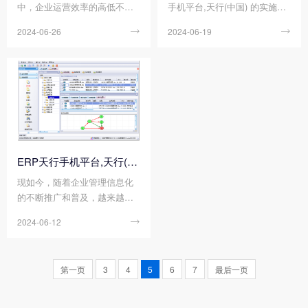
中，企业运营效率的高低不仅
手机平台,天行(中国) 的实施阶
直接关系到企业的市场竞争
段的重要性是不容忽视的，因
2024-06-26

2024-06-19

力，更是企业盈利能力的重要
为它在一定程度上，直接决定
衡量标准。在这个背景下，寻
了ERP软件天行手机平台,天行
找一种能够显著提升企业运营
(中国) 能否成功部署、稳定运
效率的工具或天行手机平台,天
行，以及是否能为企业带来预
行(中国) ，便成为众多企业家
期的效益。因此，对于任何一
的迫切需求。而ERP管理天行
个寻求通过ERP软件天行手机
手机平台,天行(中国) 作为一种
平台,天行(中国) 提升管理水平
先进的企业资源计划天行手机
和竞争力的企业来说，都必须
平台,天行(中国) ，已经成为众
重视ERP软件天行手机平台,天
ERP天行手机平台,天行(中国) 的上线，需要做好哪些准备工作?
多企业提升运营效率的重要工
行(中国) 的实施流程。那么您
现如今，随着企业管理信息化
具。那么您知道如何利用ERP
知道ERP软件天行手机平台,天
的不断推广和普及，越来越多
管理天行手机平台,天行(中国)
行(中国) 的实施流程分为哪几
的企业开始上线ERP天行手机
提升企业运营效率吗?
个阶段吗?
2024-06-12

平台,天行(中国) 。而ERP天行
手机平台,天行(中国) 的上线，
无疑是企业信息化进程中的一
第一页
3
4
5
6
7
最后一页
次重大跨越。而我们为了更好
地确保这一过程的顺利进行，
往往需要企业做好一系列的准